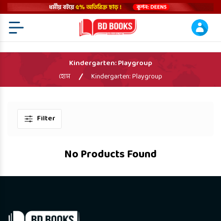
Menu Open
Kindergarten: Playgroup
হোম
Kindergarten: Playgroup
Filter
No Products Found