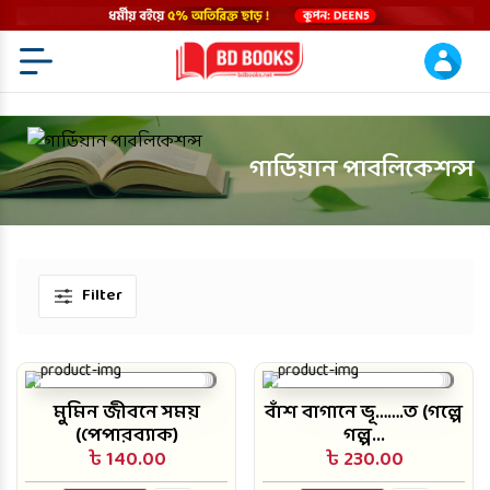
Menu Open
গার্ডিয়ান পাবলিকেশন্স
Filter
মুমিন জীবনে সময়
বাঁশ বাগানে ভূ…….ত (গল্পে
(পেপারব্যাক)
গল্প...
৳ 140.00
৳ 230.00