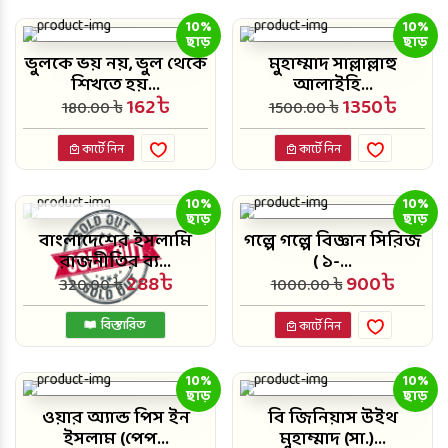
10%
10%
ছাড়
ছাড়
ভুলকে ভয় নয়, ভুল থেকে
মুহাম্মাদ সাল্লাল্লাহু
শিখতে হয়...
আলাইহি...
162৳
1350৳
180.00 ৳
1500.00 ৳
কার্টে নিন
কার্টে নিন
10%
10%
ছাড়
ছাড়
বাংলাদেশের ইসলামি
গল্পে গল্পে বিজ্ঞান সিরিজ
রাজনীতির ব্য...
( ১-...
288৳
900৳
320.00 ৳
1000.00 ৳
বিস্তারিত
কার্টে নিন
10%
10%
ছাড়
ছাড়
ওয়ার অ্যান্ড পিস ইন
বি জিনিয়াস উইথ
ইসলাম (পেপ...
মুহাম্মাদ (সা.)...