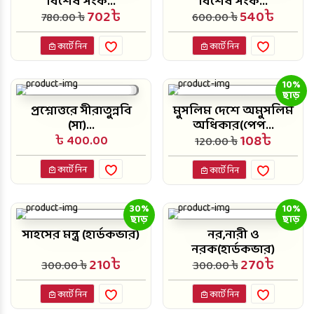
বিশেষ সংক...
বিশেষ সংক...
702৳
540৳
780.00 ৳
600.00 ৳
কার্টে নিন
কার্টে নিন
10%
ছাড়
প্রশ্নোত্তরে সীরাতুন্নবি
মুসলিম দেশে অমুসলিম
(সা)...
অধিকার(পেপ...
108৳
৳ 400.00
120.00 ৳
কার্টে নিন
কার্টে নিন
30%
10%
ছাড়
ছাড়
সাহসের মন্ত্র (হার্ডকভার)
নর,নারী ও
নরক(হার্ডকভার)
210৳
270৳
300.00 ৳
300.00 ৳
কার্টে নিন
কার্টে নিন