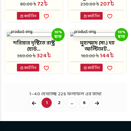
72৳
207৳
80.00 ৳
230.00 ৳
কার্টে নিন
কার্টে নিন
10%
10%
ছাড়
ছাড়
শরিয়ার দৃষ্টিতে রাষ্ট্র
মুহাম্মাদ (সা.) দ্যা
(হার্ড...
আল্টিমেট...
324৳
144৳
360.00 ৳
160.00 ৳
কার্টে নিন
কার্টে নিন
1–40 দেখাচ্ছে 226 ফলাফল এর মধ্যে
Next
1
2
...
6