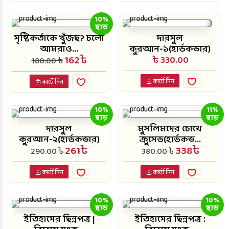
10%
ছাড়
সৃষ্টিকর্তাকে খুঁজছ? চলো
দারসুল
আমরাও...
কুরআন-১(হার্ডকভার)
162৳
৳ 330.00
180.00 ৳
কার্টে নিন
কার্টে নিন
10%
11%
ছাড়
ছাড়
দারসুল
মুসলিমদের চোখে
কুরআন-২(হার্ডকভার)
ক্রুসেড(হার্ডকভ...
261৳
338৳
290.00 ৳
380.00 ৳
কার্টে নিন
কার্টে নিন
10%
10%
ছাড়
ছাড়
ইতিহাসের ছিন্নপত্র |
ইতিহাসের ছিন্নপত্র :