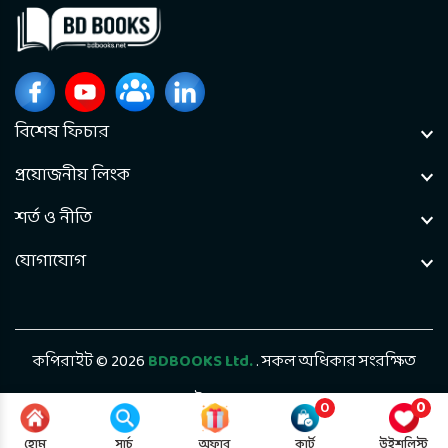
বিশেষ ফিচার
প্রয়োজনীয় লিংক
শর্ত ও নীতি
যোগাযোগ
কপিরাইট © 2026
BDBOOKS Ltd.
. সকল অধিকার সংরক্ষিত
ডেভেলপড বাই
Bintel Future Tech
0
0
হোম
সার্চ
অফার
কার্ট
উইশলিস্ট