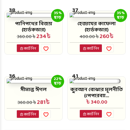
38
37
35%
35%
ছাড়
ছাড়
পানিপথের বিজয়
হেজাযের কাফেলা
(হার্ডকভার)
(হার্ডকভার)
234৳
260৳
360.00 ৳
400.00 ৳
কার্টে নিন
কার্টে নিন
36
41
22%
ছাড়
সীমান্ত ঈগল
কুরআন বোঝার মূলনীতি
(পেপারব্যা...
281৳
৳ 340.00
360.00 ৳
কার্টে নিন
কার্টে নিন