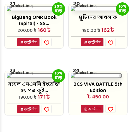
21
20
20%
10%
ছাড়
ছাড়
BigBang OMR Book
মুমিনের আখলাক
(Spiral) - SS...
160৳
162৳
200.00 ৳
180.00 ৳
কার্টে নিন
কার্টে নিন
23
24
10%
ছাড়
রয়েল এসএসসি ইংরেজি
BCS VIVA BATTLE 5th
২য় পত্র কুই...
Edition
171৳
৳ 450.00
190.00 ৳
কার্টে নিন
কার্টে নিন