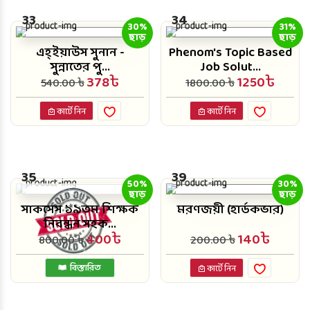
33
34
30%
31%
ছাড়
ছাড়
এহ্‌ইয়াউস সুনান -
Phenom's Topic Based
সুন্নাতের পু...
Job Solut...
378৳
1250৳
540.00 ৳
1800.00 ৳
কার্টে নিন
কার্টে নিন
35
39
50%
30%
ছাড়
ছাড়
সাকসেস ১৯তম শিক্ষক
মরণজয়ী (হার্ডকভার)
নিবন্ধন সহক...
400৳
140৳
800.00 ৳
200.00 ৳
বিস্তারিত
কার্টে নিন