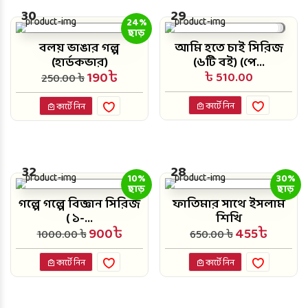
30
29
24%
ছাড়
বলয় ভাঙার গল্প
আমি হতে চাই সিরিজ
(হার্ডকভার)
(৬টি বই) (পে...
190৳
৳ 510.00
250.00 ৳
কার্টে নিন
কার্টে নিন
32
28
10%
30%
ছাড়
ছাড়
গল্পে গল্পে বিজ্ঞান সিরিজ
ফাতিমার সাথে ইসলাম
( ১-...
শিখি
900৳
455৳
1000.00 ৳
650.00 ৳
কার্টে নিন
কার্টে নিন