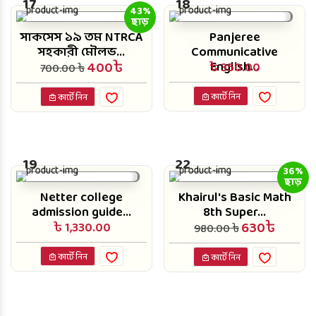
17
18
43%
ছাড়
সাকসেস ১৯ তম NTRCA
Panjeree
সহকারী মৌলভ...
Communicative
400৳
English...
৳ 350.00
700.00 ৳
কার্টে নিন
কার্টে নিন
19
22
36%
ছাড়
Netter college
Khairul's Basic Math
admission guide...
8th Super...
630৳
৳ 1,330.00
980.00 ৳
কার্টে নিন
কার্টে নিন