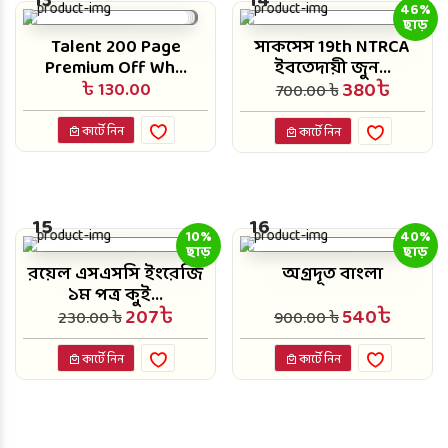
13
14
46%
ছাড়
Talent 200 Page
সাকসেস 19th NTRCA
Premium Off Wh...
ইবতেদায়ী জুন...
380৳
৳ 130.00
700.00 ৳
কার্টে নিন
কার্টে নিন
15
16
10%
40%
ছাড়
ছাড়
রয়েল এসএসসি ইংরেজি
অগ্রদূত বাংলা
১ম পত্র কুই...
207৳
540৳
230.00 ৳
900.00 ৳
কার্টে নিন
কার্টে নিন