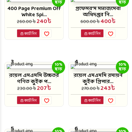
ছাড়
ছাড়
400 Page Premium Off
প্রফেসর’স সমাজসেবা
White Spi...
অধিদপ্তর নি...
240৳
400৳
260.00 ৳
600.00 ৳
কার্টে নিন
কার্টে নিন
3
4
10%
10%
ছাড়
ছাড়
রয়েল এসএসসি উচ্চতর
রয়েল এসএসসি রসায়ন
গণিত কুইক প...
কুইক প্রিপার...
207৳
243৳
230.00 ৳
270.00 ৳
কার্টে নিন
কার্টে নিন
5
6
10%
10%